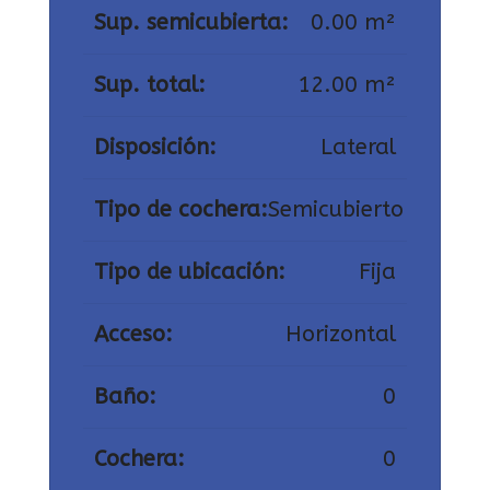
Sup. semicubierta:
0.00 m²
Sup. total:
12.00 m²
Disposición:
Lateral
Tipo de cochera:
Semicubierto
Tipo de ubicación:
Fija
Acceso:
Horizontal
Baño:
0
Cochera:
0