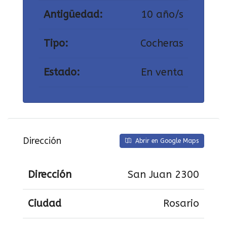
Antigüedad:
10 año/s
Tipo:
Cocheras
Estado:
En venta
Dirección
Abrir en Google Maps
Dirección
San Juan 2300
Ciudad
Rosario