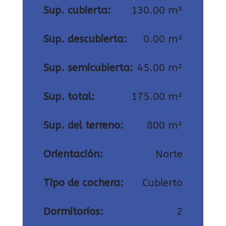
Sup. cubierta:
130.00 m²
Sup. descubierta:
0.00 m²
Sup. semicubierta:
45.00 m²
Sup. total:
175.00 m²
Sup. del terreno:
800 m²
Orientación:
Norte
Tipo de cochera:
Cubierto
Dormitorios:
2