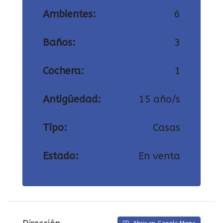
Ambientes:
6
Baños:
3
Cochera:
1
Antigüedad:
15 año/s
Tipo:
Casas
Estado:
En venta