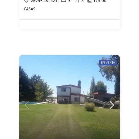
GAM-187521
3
2
173.00
CASAS
EN VENTA