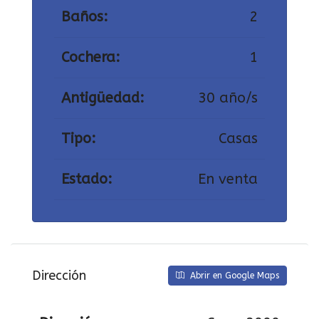
Baños:
2
Cochera:
1
Antigüedad:
30 año/s
Tipo:
Casas
Estado:
En venta
Dirección
Abrir en Google Maps