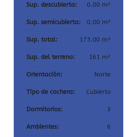
Sup. descubierta:
0.00 m²
Sup. semicubierta:
0.00 m²
Sup. total:
173.00 m²
Sup. del terreno:
161 m²
Orientación:
Norte
Tipo de cochera:
Cubierto
Dormitorios:
3
Ambientes:
6